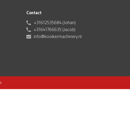
Contact
+31612535684 (Johan)
+31641766635 (Jacob)
info@kooikermachinery.nl
n