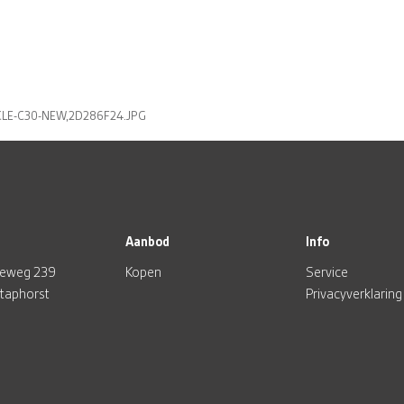
LE-C30-NEW,2D286F24.JPG
Aanbod
Info
eweg 239
Kopen
Service
Staphorst
Privacyverklaring