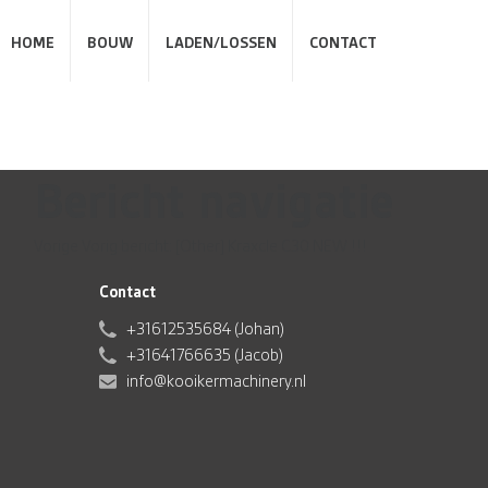
HOME
BOUW
LADEN/LOSSEN
CONTACT
Bericht navigatie
Vorige
Vorig bericht:
[Other] Kraxcle C30 NEW !!!
Contact
+31612535684 (Johan)
+31641766635 (Jacob)
info@kooikermachinery.nl