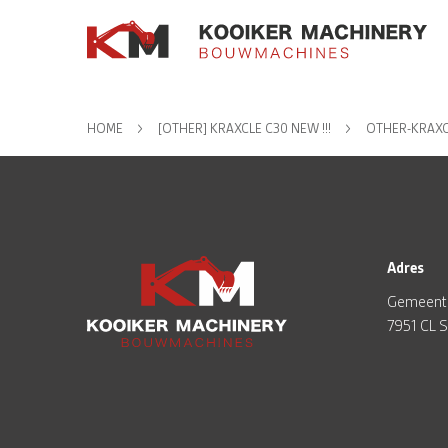
HOME
[OTHER] KRAXCLE C30 NEW !!!
OTHER-KRAXC
Adres
Gemeent
7951 CL 