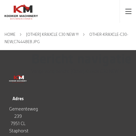
HOME
[OTHER] KRAXCLE C30 NEW !!!
OTHER-KRAXCLE-C30-
NEW,C7444BEB.JPG
Bericht navigatie
Vorige
Vorig bericht:
[Other] Kraxcle C30 NEW !!!
Adres
Gemeenteweg
239
7951 CL
Staphorst