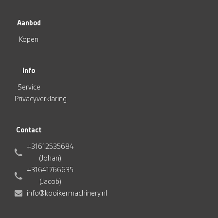
Aanbod
Kopen
Info
Service
Privacyverklaring
Contact
+31612535684
(Johan)
+31641766635
(Jacob)
info@kooikermachinery.nl