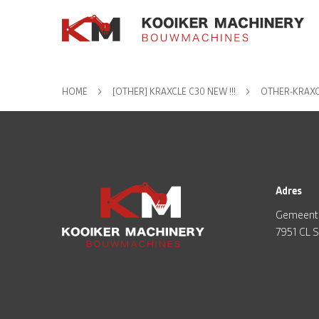
HOME
[OTHER] KRAXCLE C30 NEW !!!
OTHER-KRAXC
Adres
Gemeent
7951 CL 