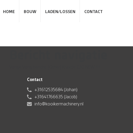
HOME
BOUW
LADEN/LOSSEN
CONTACT
Bericht navigatie
Vorige
Vorig bericht:
[Other] Kraxcle C30 NEW !!!
Contact
+31612535684 (Johan)
+31641766635 (Jacob)
info@kooikermachinery.nl