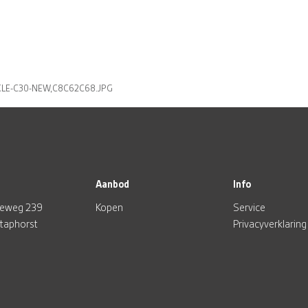
LE-C30-NEW,C8C62C68.JPG
Aanbod
Info
eweg 239
Kopen
Service
Staphorst
Privacyverklaring