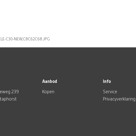
LE-C30-NEW,C8C62C68.JPG
Aanbod
Info
eweg 239
Kopen
Service
Staphorst
Privacyverklaring