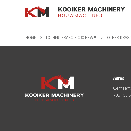
HOME
[OTHER] KRAXCLE C30 NEW !!!
OTHER-KRAXC
Adres
Gemeent
7951 CL 