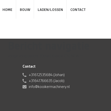
HOME
BOUW
LADEN/LOSSEN
CONTACT
Bericht navigatie
Vorige
Vorig bericht:
[Other] Kraxcle C30 NEW !!!
Contact
+31612535684 (Johan)
+31641766635 (Jacob)
info@kooikermachinery.nl