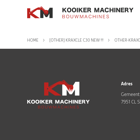
HOME
[OTHER] KRAXCLE C30 NEW !!!
OTHER-KRAXC
Adres
Gemeent
7951 CL 