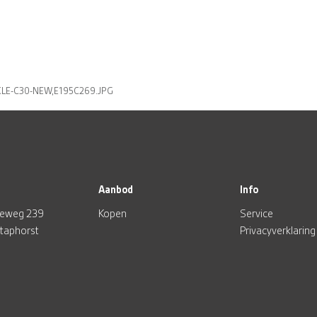
LE-C30-NEW,E195C269.JPG
Aanbod
Info
eweg 239
Kopen
Service
Staphorst
Privacyverklaring