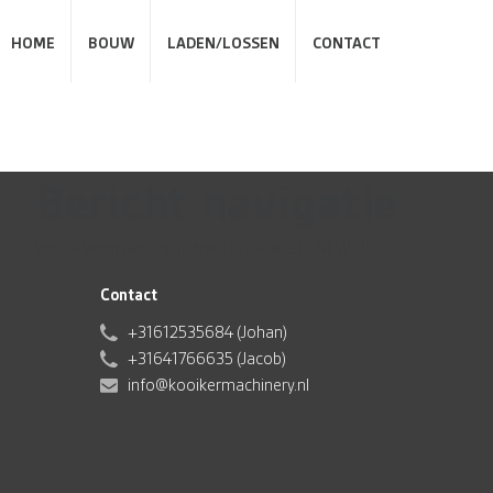
HOME
BOUW
LADEN/LOSSEN
CONTACT
Bericht navigatie
Vorige
Vorig bericht:
[Other] Kraxcle C30 NEW !!!
Contact
+31612535684 (Johan)
+31641766635 (Jacob)
info@kooikermachinery.nl